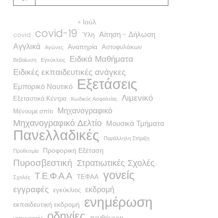
« Ιούλ
covid-19
Αίτηση - Δήλωση
Ύλη
covid
Αγγλικά
Αναπηρία
Αστυφυλάκων
Αγώνες
Ειδικά Μαθήματα
Βεβαίωση
Εγκύκλιος
Ειδικές εκπαιδευτικές ανάγκες
Εξετάσεις
Εμπορικό Ναυτικό
Λιμενικό
Εξεταστικά Κέντρα
Κωδικός Ασφαλείας
Μηχανογραφικό
Μένουμε σπίτι
Μηχανογραφικό Δελτίο
Μουσικά Τμήματα
Πανελλαδικές
Παράλληλη Στήριξη
Προφορική Εξέταση
Προθεσμία
Πυροσβεστική
Στρατιωτικές Σχολές
γονείς
Τ.Ε.Φ.Α.Α
ΤΕΦΑΑ
Σχολές
εγγραφές
εκδρομή
εγκύκλιος
ενημέρωση
εκπαιδευτική εκδρομή
οδηγίες
πενθήμερη