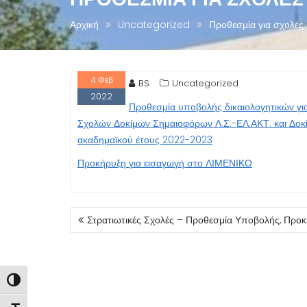
Αρχική
Uncategorized
Προθεσμία για σχολές
4
Φεβ
BS
Uncategorized
2022
Προθεσμία υποβολής δικαιολογητικών γι
Σχολών Δοκίμων Σημαιοφόρων Λ.Σ.-ΕΛ.ΑΚΤ. και Δοκ
ακαδημαϊκού έτους 2022-2023
Προκήρυξη για εισαγωγή στο ΛΙΜΕΝΙΚΟ
ΠΛΟΉΓΗΣΗ
Στρατιωτικές Σχολές – Προθεσμία Υποβολής, Προ
ΆΡΘΡΩΝ
Εναλλαγή Υψηλής Αντίθεσης