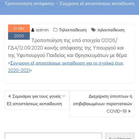
Τροποποίηση απόφασης – Σύγχρονη εξ αποστάσεως εκπαίδευση
10
Οκτ
admin
Τηλεκπαίδευση
τηλεκπαίδευση
2020
Τροποποίηση της υπό στοιχεία 120126/
ΓΔ4/12.09.2020 κοινής απόφασης της Υπουργού και
της Υφυπουργού Παιδείας και Θρησκευμάτων με θέμα:
«
Σύγχρονη εξ αποστάσεως εκπαίδευση για το σχολικό έτος
»
2020-2021
ΠΛΟΉΓΗΣΗ
Σεμινάριο για τους γονείς –
Διαχείριση ύποπτων ή
ΆΡΘΡΩΝ
Εξ αποστάσεως εκπαίδευση
επιβεβαιωμένων περιστατικών
COVID-19
Αναζήτηση