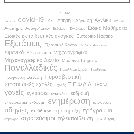
« Ιούλ
covid-19
Αγγλικά
Αίτηση - Δήλωση
Ύλη
covid
Αγώνες
Ειδικά Μαθήματα
Αναπηρία
Αστυφυλάκων
Βεβαίωση
Εγκύκλιος
Ειδικές εκπαιδευτικές ανάγκες
Εμπορικό Ναυτικό
Εξετάσεις
Εξεταστικά Κέντρα
Κωδικός Ασφαλείας
Λιμενικό
Μηχανογραφικό
Μένουμε σπίτι
Μηχανογραφικό Δελτίο
Μουσικά Τμήματα
Πανελλαδικές
Παράλληλη Στήριξη
Προθεσμία
Πυροσβεστική
Προφορική Εξέταση
Τ.Ε.Φ.Α.Α
Στρατιωτικές Σχολές
ΤΕΦΑΑ
Σχολές
γονείς
εγγραφές
εκδρομή
εγκύκλιος
ενημέρωση
εκπαιδευτική εκδρομή
μετεγγραφές
οδηγίες
πρόγραμμα
προκήρυξη
πενθήμερη
στρατεύσιμοι
τηλεκπαίδευση
ψυχολόγος
σεμινάριο