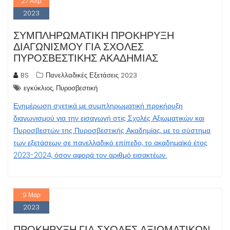
27
Απρ
2023
ΣΥΜΠΛΗΡΩΜΑΤΙΚΉ ΠΡΟΚΉΡΥΞΗ
ΔΙΑΓΩΝΙΣΜΟΎ ΓΙΑ ΣΧΟΛΈΣ
ΠΥΡΟΣΒΕΣΤΙΚΉΣ ΑΚΑΔΗΜΊΑΣ
BS
Πανελλαδικές Εξετάσεις 2023
,
εγκύκλιος
Πυροσβεστική
Ενημέρωση σχετικά με συμπληρωματική προκήρυξη
διαγωνισμού για την εισαγωγή στις Σχολές Αξιωματικών και
Πυροσβεστών της Πυροσβεστικής Ακαδημίας, με το σύστημα
των εξετάσεων σε πανελλαδικό επίπεδο, το ακαδημαϊκό έτος
2023-2024, όσον αφορά τον αριθμό εισακτέων.
9
Μαρ
2023
ΠΡΟΚΉΡΥΞΗ ΓΙΑ ΣΧΟΛΈΣ ΑΞΙΩΜΑΤΙΚΏΝ