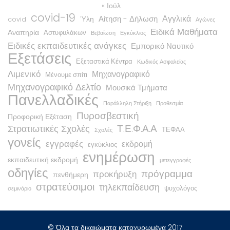
« Ιούλ
covid-19
Αγγλικά
Αίτηση - Δήλωση
Ύλη
covid
Αγώνες
Ειδικά Μαθήματα
Αναπηρία
Αστυφυλάκων
Βεβαίωση
Εγκύκλιος
Ειδικές εκπαιδευτικές ανάγκες
Εμπορικό Ναυτικό
Εξετάσεις
Εξεταστικά Κέντρα
Κωδικός Ασφαλείας
Λιμενικό
Μηχανογραφικό
Μένουμε σπίτι
Μηχανογραφικό Δελτίο
Μουσικά Τμήματα
Πανελλαδικές
Παράλληλη Στήριξη
Προθεσμία
Πυροσβεστική
Προφορική Εξέταση
Τ.Ε.Φ.Α.Α
Στρατιωτικές Σχολές
ΤΕΦΑΑ
Σχολές
γονείς
εγγραφές
εκδρομή
εγκύκλιος
ενημέρωση
εκπαιδευτική εκδρομή
μετεγγραφές
οδηγίες
πρόγραμμα
προκήρυξη
πενθήμερη
στρατεύσιμοι
τηλεκπαίδευση
ψυχολόγος
σεμινάριο
© Όλα τα δικαιώματα κατοχυρωμένα 2017