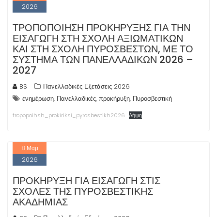
2026
ΤΡΟΠΟΠΟΊΗΣΗ ΠΡΟΚΉΡΥΞΗΣ ΓΙΑ ΤΗΝ
ΕΙΣΑΓΩΓΉ ΣΤΗ ΣΧΟΛΉ ΑΞΙΩΜΑΤΙΚΏΝ
ΚΑΙ ΣΤΗ ΣΧΟΛΉ ΠΥΡΟΣΒΕΣΤΏΝ, ΜΕ ΤΟ
ΣΎΣΤΗΜΑ ΤΩΝ ΠΑΝΕΛΛΑΔΙΚΏΝ 2026 –
2027
BS
Πανελλαδικές Εξετάσεις 2026
,
,
,
ενημέρωση
Πανελλαδικές
προκήρυξη
Πυροσβεστική
tropopoihsh_prokiriksi_pyrosbestikh2026
Λήψη
8
Μαρ
2026
ΠΡΟΚΉΡΥΞΗ ΓΙΑ ΕΙΣΑΓΩΓΉ ΣΤΙΣ
ΣΧΟΛΈΣ ΤΗΣ ΠΥΡΟΣΒΕΣΤΙΚΉΣ
ΑΚΑΔΗΜΊΑΣ