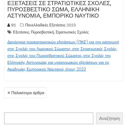
ΕΞΕΤΆΣΕΙΣ ΣΕ ΣΤΡΑΤΙΩΤΙΚΈΣ ΣΧΟΛΈΣ,
ΠΥΡΟΣΒΕΣΤΙΚΌ ΣΏΜΑ, ΕΛΛΗΝΙΚΉ
ΑΣΤΥΝΟΜΊΑ, ΕΜΠΟΡΙΚΌ ΝΑΥΤΙΚΌ
BS
Πανελλαδικές Εξετάσεις 2023
,
,
Εξετάσεις
Πυροσβεστική
Στρατιωτικές Σχολές
Διενέργεια προκαταρκτικών εξετάσεων (ΠΚΕ) για την εισαγωγή
στις Σχολές του Λιμενικού Σώματος, στις Στρατιωτικές Σχολές,
στις Σχολές του Πυροσβεστικού Σώματος, στις Σχολές της
Ελληνικής Αστυνομίας και υγειονομικών εξετάσεων για τις
Ακαδημίες Εμπορικού Ναυτικού, έτους 2023
ΠΛΟΉΓΗΣΗ
Παλαιότερα άρθρα
ΆΡΘΡΩΝ
Αναζήτηση
Αναζήτηση