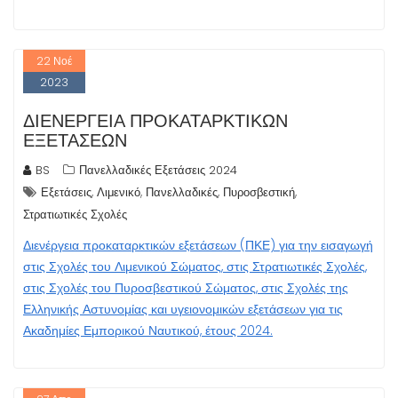
22
Νοέ
2023
ΔΙΕΝΈΡΓΕΙΑ ΠΡΟΚΑΤΑΡΚΤΙΚΏΝ
ΕΞΕΤΆΣΕΩΝ
BS
Πανελλαδικές Εξετάσεις 2024
,
,
,
,
Εξετάσεις
Λιμενικό
Πανελλαδικές
Πυροσβεστική
Στρατιωτικές Σχολές
Διενέργεια προκαταρκτικών εξετάσεων (ΠΚΕ) για την εισαγωγή
στις Σχολές του Λιμενικού Σώματος, στις Στρατιωτικές Σχολές,
στις Σχολές του Πυροσβεστικού Σώματος, στις Σχολές της
Ελληνικής Αστυνομίας και υγειονομικών εξετάσεων για τις
Ακαδημίες Εμπορικού Ναυτικού, έτους 2024.