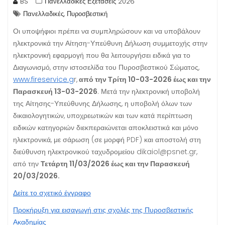
BS
Πανελλαδικές Εξετάσεις 2026
,
Πανελλαδικές
Πυροσβεστική
Οι υποψήφιοι πρέπει να συμπληρώσουν και να υποβάλουν
ηλεκτρονικά την Αίτηση-Υπεύθυνη Δήλωση συμμετοχής στην
ηλεκτρονική εφαρμογή που θα λειτουργήσει ειδικά για το
Διαγωνισμό, στην ιστοσελίδα του Πυροσβεστικού Σώματος,
www.fireservice.g
r,
από την Τρίτη 10-03-2026 έως και την
Παρασκευή 13-03-2026
. Μετά την ηλεκτρονική υποβολή
της Αίτησης-Υπεύθυνης Δήλωσης, η υποβολή όλων των
δικαιολογητικών, υποχρεωτικών και των κατά περίπτωση
ειδικών κατηγοριών διεκπεραιώνεται αποκλειστικά και μόνο
ηλεκτρονικά, με σάρωση (σε μορφή PDF) και αποστολή στη
διεύθυνση ηλεκτρονικού ταχυδρομείου dikaiol@psnet.gr,
από την
Τετάρτη 11/03/2026 έως και την Παρασκευή
20/03/2026.
Δείτε το σχετικό έγγραφο
Προκήρυξη για εισαγωγή στις σχολές της Πυροσβεστικής
Ακαδημίας