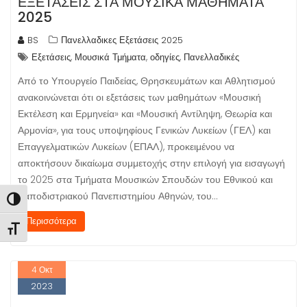
ΕΞΕΤΆΣΕΙΣ ΣΤΑ ΜΟΥΣΙΚΆ ΜΑΘΉΜΑΤΑ
2025
BS
Πανελλαδικες Εξετάσεις 2025
,
,
,
Εξετάσεις
Μουσικά Τμήματα
οδηγίες
Πανελλαδικές
Από το Υπουργείο Παιδείας, Θρησκευμάτων και Αθλητισμού
ανακοινώνεται ότι οι εξετάσεις των μαθημάτων «Μουσική
Εκτέλεση και Ερμηνεία» και «Μουσική Αντίληψη, Θεωρία και
Αρμονία», για τους υποψηφίους Γενικών Λυκείων (ΓΕΛ) και
Επαγγελματικών Λυκείων (ΕΠΑΛ), προκειμένου να
αποκτήσουν δικαίωμα συμμετοχής στην επιλογή για εισαγωγή
το 2025 στα Τμήματα Μουσικών Σπουδών του Εθνικού και
Καποδιστριακού Πανεπιστημίου Αθηνών, του…
Εναλλαγή Υψηλής Αντίθεσης
Περισσότερα
Εναλλαγή Μεγέθους Γραμμάτων
4
Οκτ
2023