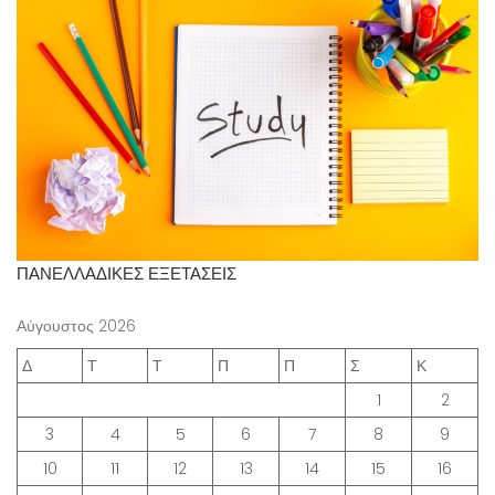
ΠΑΝΕΛΛΑΔΙΚΕΣ ΕΞΕΤΑΣΕΙΣ
Αύγουστος 2026
Δ
Τ
Τ
Π
Π
Σ
Κ
1
2
3
4
5
6
7
8
9
10
11
12
13
14
15
16