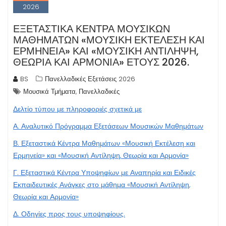
2026
ΕΞΕΤΑΣΤΙΚΆ ΚΈΝΤΡΑ ΜΟΥΣΙΚΏΝ
ΜΑΘΗΜΆΤΩΝ «ΜΟΥΣΙΚΉ ΕΚΤΈΛΕΣΗ ΚΑΙ
ΕΡΜΗΝΕΊΑ» ΚΑΙ «ΜΟΥΣΙΚΉ ΑΝΤΊΛΗΨΗ,
ΘΕΩΡΊΑ ΚΑΙ ΑΡΜΟΝΊΑ» ΈΤΟΥΣ 2026.
BS
Πανελλαδικές Εξετάσεις 2026
,
Μουσικά Τμήματα
Πανελλαδικές
Δελτίο τύπου με πληροφοριές σχετικά με
Α. Αναλυτικό Πρόγραμμα Εξετάσεων Μουσικών Μαθημάτων
Β. Εξεταστικά Κέντρα Μαθημάτων «Μουσική Εκτέλεση και
Ερμηνεία» και «Μουσική Αντίληψη, Θεωρία και Αρμονία»
Γ. Εξεταστικά Κέντρα Υποψηφίων με Αναπηρία και Ειδικές
Εκπαιδευτικές Ανάγκες στο μάθημα «Μουσική Αντίληψη,
Θεωρία και Αρμονία»
Δ. Οδηγίες προς τους υποψηφίους.