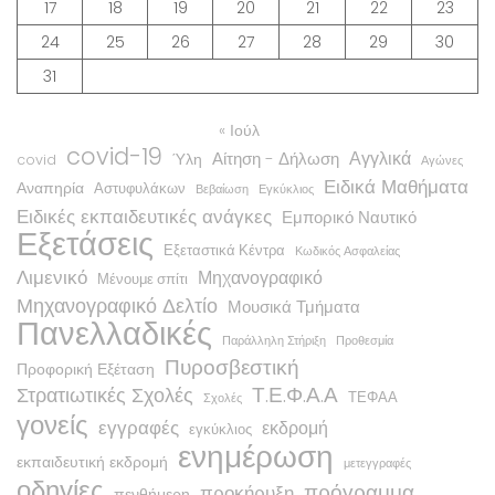
17
18
19
20
21
22
23
24
25
26
27
28
29
30
31
« Ιούλ
covid-19
Αγγλικά
Αίτηση - Δήλωση
Ύλη
covid
Αγώνες
Ειδικά Μαθήματα
Αναπηρία
Αστυφυλάκων
Βεβαίωση
Εγκύκλιος
Ειδικές εκπαιδευτικές ανάγκες
Εμπορικό Ναυτικό
Εξετάσεις
Εξεταστικά Κέντρα
Κωδικός Ασφαλείας
Λιμενικό
Μηχανογραφικό
Μένουμε σπίτι
Μηχανογραφικό Δελτίο
Μουσικά Τμήματα
Πανελλαδικές
Παράλληλη Στήριξη
Προθεσμία
Πυροσβεστική
Προφορική Εξέταση
Τ.Ε.Φ.Α.Α
Στρατιωτικές Σχολές
ΤΕΦΑΑ
Σχολές
γονείς
εγγραφές
εκδρομή
εγκύκλιος
ενημέρωση
εκπαιδευτική εκδρομή
μετεγγραφές
οδηγίες
πρόγραμμα
προκήρυξη
πενθήμερη