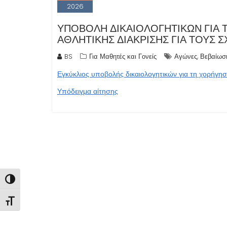
2026
ΥΠΟΒΟΛΉ ΔΙΚΑΙΟΛΟΓΗΤΙΚΏΝ ΓΙΑ 
ΑΘΛΗΤΙΚΉΣ ΔΙΆΚΡΙΣΗΣ ΓΙΑ ΤΟΥΣ 
,
BS
Για Μαθητές και Γονείς
Αγώνες
Βεβαίωσ
Εγκύκλιος υποβολής δικαιολογητικών για τη χορήγη
Υπόδειγμα αίτησης
Εναλλαγή Υψηλής Αντίθεσης
Εναλλαγή Μεγέθους Γραμμάτων