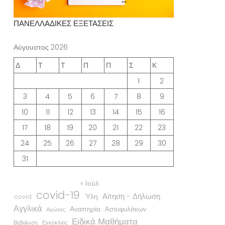
ΠΑΝΕΛΛΑΔΙΚΕΣ ΕΞΕΤΑΣΕΙΣ
Αύγουστος 2026
Δ
Τ
Τ
Π
Π
Σ
Κ
1
2
3
4
5
6
7
8
9
10
11
12
13
14
15
16
17
18
19
20
21
22
23
24
25
26
27
28
29
30
31
« Ιούλ
covid-19
Αίτηση - Δήλωση
Ύλη
covid
Αγγλικά
Αναπηρία
Αστυφυλάκων
Αγώνες
Ειδικά Μαθήματα
Βεβαίωση
Εγκύκλιος