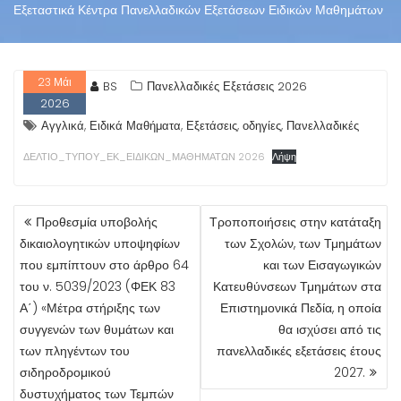
Εξεταστικά Κέντρα Πανελλαδικών Εξετάσεων Ειδικών Μαθημάτων
23
Μάι
BS
Πανελλαδικές Εξετάσεις 2026
2026
,
,
,
,
Αγγλικά
Ειδικά Μαθήματα
Εξετάσεις
οδηγίες
Πανελλαδικές
ΔΕΛΤΙΟ_ΤΥΠΟΥ_ΕΚ_ΕΙΔΙΚΩΝ_ΜΑΘΗΜΑΤΩΝ 2026
Λήψη
ΠΛΟΉΓΗΣΗ
Προθεσμία υποβολής
Τροποποιήσεις στην κατάταξη
ΆΡΘΡΩΝ
δικαιολογητικών υποψηφίων
των Σχολών, των Τμημάτων
που εμπίπτουν στο άρθρο 64
και των Εισαγωγικών
του ν. 5039/2023 (ΦΕΚ 83
Κατευθύνσεων Τμημάτων στα
Α΄) «Μέτρα στήριξης των
Επιστημονικά Πεδία, η οποία
συγγενών των θυμάτων και
θα ισχύσει από τις
των πληγέντων του
πανελλαδικές εξετάσεις έτους
σιδηροδρομικού
2027.
δυστυχήματος των Τεμπών