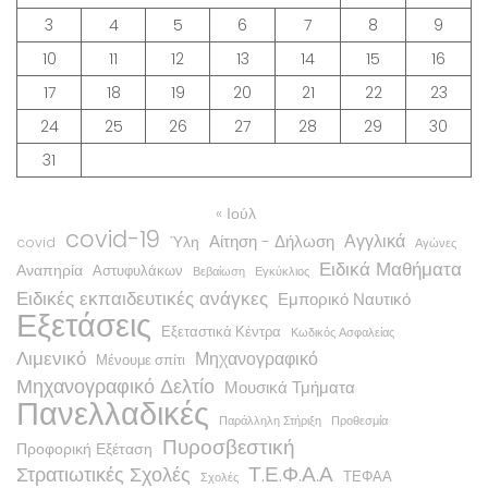
3
4
5
6
7
8
9
10
11
12
13
14
15
16
17
18
19
20
21
22
23
24
25
26
27
28
29
30
31
« Ιούλ
covid-19
Αγγλικά
Αίτηση - Δήλωση
Ύλη
covid
Αγώνες
Ειδικά Μαθήματα
Αναπηρία
Αστυφυλάκων
Βεβαίωση
Εγκύκλιος
Ειδικές εκπαιδευτικές ανάγκες
Εμπορικό Ναυτικό
Εξετάσεις
Εξεταστικά Κέντρα
Κωδικός Ασφαλείας
Λιμενικό
Μηχανογραφικό
Μένουμε σπίτι
Μηχανογραφικό Δελτίο
Μουσικά Τμήματα
Πανελλαδικές
Παράλληλη Στήριξη
Προθεσμία
Πυροσβεστική
Προφορική Εξέταση
Τ.Ε.Φ.Α.Α
Στρατιωτικές Σχολές
ΤΕΦΑΑ
Σχολές