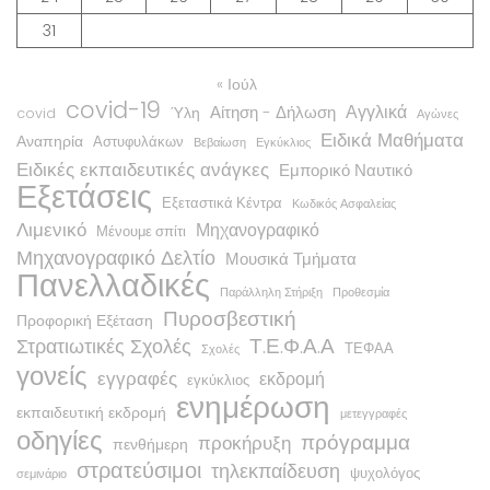
31
« Ιούλ
covid-19
Αγγλικά
Αίτηση - Δήλωση
Ύλη
covid
Αγώνες
Ειδικά Μαθήματα
Αναπηρία
Αστυφυλάκων
Βεβαίωση
Εγκύκλιος
Ειδικές εκπαιδευτικές ανάγκες
Εμπορικό Ναυτικό
Εξετάσεις
Εξεταστικά Κέντρα
Κωδικός Ασφαλείας
Λιμενικό
Μηχανογραφικό
Μένουμε σπίτι
Μηχανογραφικό Δελτίο
Μουσικά Τμήματα
Πανελλαδικές
Παράλληλη Στήριξη
Προθεσμία
Πυροσβεστική
Προφορική Εξέταση
Τ.Ε.Φ.Α.Α
Στρατιωτικές Σχολές
ΤΕΦΑΑ
Σχολές
γονείς
εγγραφές
εκδρομή
εγκύκλιος
ενημέρωση
εκπαιδευτική εκδρομή
μετεγγραφές
οδηγίες
πρόγραμμα
προκήρυξη
πενθήμερη
στρατεύσιμοι
τηλεκπαίδευση
ψυχολόγος
σεμινάριο