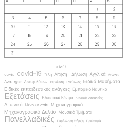
Δ
Τ
Τ
Π
Π
Σ
Κ
1
2
3
4
5
6
7
8
9
10
11
12
13
14
15
16
17
18
19
20
21
22
23
24
25
26
27
28
29
30
31
« Ιούλ
covid-19
Αγγλικά
Αίτηση - Δήλωση
Ύλη
covid
Αγώνες
Ειδικά Μαθήματα
Αναπηρία
Αστυφυλάκων
Βεβαίωση
Εγκύκλιος
Ειδικές εκπαιδευτικές ανάγκες
Εμπορικό Ναυτικό
Εξετάσεις
Εξεταστικά Κέντρα
Κωδικός Ασφαλείας
Λιμενικό
Μηχανογραφικό
Μένουμε σπίτι
Μηχανογραφικό Δελτίο
Μουσικά Τμήματα
Πανελλαδικές
Παράλληλη Στήριξη
Προθεσμία