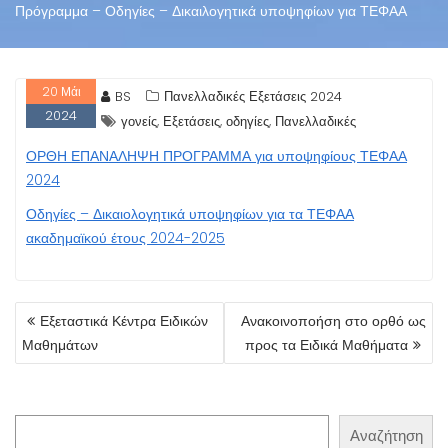
Πρόγραμμα – Οδηγίες – Δικαιλογητικά υποψηφίων για ΤΕΦΑΑ
20
Μάι
BS
Πανελλαδικές Εξετάσεις 2024
2024
,
,
,
γονείς
Εξετάσεις
οδηγίες
Πανελλαδικές
ΟΡΘΗ ΕΠΑΝΑΛΗΨΗ ΠΡΟΓΡΑΜΜΑ για υποψηφίους ΤΕΦΑΑ
2024
Οδηγίες – Δικαιολογητικά υποψηφίων για τα ΤΕΦΑΑ
ακαδημαϊκού έτους 2024-2025
ΠΛΟΉΓΗΣΗ
Εξεταστικά Κέντρα Ειδικών
Ανακοινοποήση στο ορθό ως
ΆΡΘΡΩΝ
Μαθημάτων
προς τα Ειδικά Μαθήματα
Αναζήτηση
Αναζήτηση