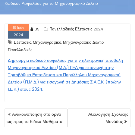
Κωδικός Ασφαλείας για το Μηχανογραφικό Δελτίο
19
Ιούν
BS
Πανελλαδικές Εξετάσεις 2024
2024
,
,
,
Εξετάσεις
Μηχανογραφικό
Μηχανογραφικό Δελτίο
Πανελλαδικές
Δημιουργία κωδικού ασφαλείας για την ηλεκτρονική υποβολή
Μηχανογραφικού Δελτίου (Μ.Δ.) ΓΕΛ για εισαγωγή στην
Τριτοβάθμια Εκπαίδευση και Παράλληλου Μηχανογραφικού
Δελτίου (Π.Μ.Δ.) για εισαγωγή σε Δημόσιες Σ.Α.Ε.Κ. (πρώην
Ι.Ε.Κ.) έτους 2024.
ΠΛΟΉΓΗΣΗ
Ανακοινοποήση στο ορθό
Αξιολόγηση Σχολικής
ΆΡΘΡΩΝ
ως προς τα Ειδικά Μαθήματα
Μονάδας