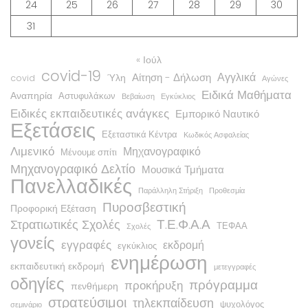
24
25
26
27
28
29
30
31
« Ιούλ
covid-19
Αγγλικά
Αίτηση - Δήλωση
Ύλη
covid
Αγώνες
Ειδικά Μαθήματα
Αναπηρία
Αστυφυλάκων
Βεβαίωση
Εγκύκλιος
Ειδικές εκπαιδευτικές ανάγκες
Εμπορικό Ναυτικό
Εξετάσεις
Εξεταστικά Κέντρα
Κωδικός Ασφαλείας
Λιμενικό
Μηχανογραφικό
Μένουμε σπίτι
Μηχανογραφικό Δελτίο
Μουσικά Τμήματα
Πανελλαδικές
Παράλληλη Στήριξη
Προθεσμία
Πυροσβεστική
Προφορική Εξέταση
Τ.Ε.Φ.Α.Α
Στρατιωτικές Σχολές
ΤΕΦΑΑ
Σχολές
γονείς
εγγραφές
εκδρομή
εγκύκλιος
ενημέρωση
εκπαιδευτική εκδρομή
μετεγγραφές
οδηγίες
πρόγραμμα
προκήρυξη
πενθήμερη
στρατεύσιμοι
τηλεκπαίδευση
ψυχολόγος
σεμινάριο