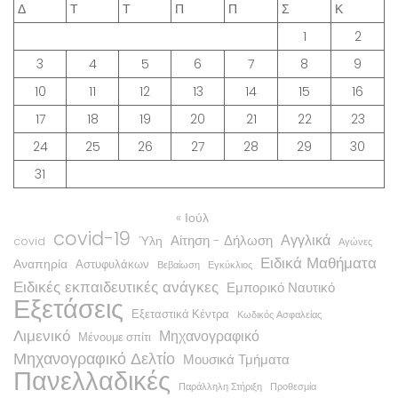
Δ
Τ
Τ
Π
Π
Σ
Κ
1
2
3
4
5
6
7
8
9
10
11
12
13
14
15
16
17
18
19
20
21
22
23
24
25
26
27
28
29
30
31
« Ιούλ
covid-19
Αγγλικά
Αίτηση - Δήλωση
Ύλη
covid
Αγώνες
Ειδικά Μαθήματα
Αναπηρία
Αστυφυλάκων
Βεβαίωση
Εγκύκλιος
Ειδικές εκπαιδευτικές ανάγκες
Εμπορικό Ναυτικό
Εξετάσεις
Εξεταστικά Κέντρα
Κωδικός Ασφαλείας
Λιμενικό
Μηχανογραφικό
Μένουμε σπίτι
Μηχανογραφικό Δελτίο
Μουσικά Τμήματα
Πανελλαδικές
Παράλληλη Στήριξη
Προθεσμία