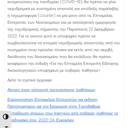
αντιμετώπιση της πανδημίας (COVID-19), θα πρέπει να γίνει
ταχυδρομικά με συστημένη επιστολή και απόδειξη παραλαβής
ή ταχυμεταφορά (courier) σε μία μόνο από τις Επταμελείς
Επιτροπές των Νοσοκομείων και με καταληκτική ημερομηνία
της ταχυδρομικής σήμανσης την Παρασκευή 23 Δεκεμβρίου
2022. Για το σκοπό αυτό οι υποψήφιοι πρέπει να
συμβουλεύονται τα στοιχεία ταχυδρομικής αποστολής από τον
συνημμένο στην εγκύκλιο πίνακα και εκτός από την ακριβή
διεύθυνση του Νοσοκομείου που θα επιλέξουν, θα πρέπει
αναφέρουν την ένδειξη «Για την Επταμελή Επιτροπή Εξέτασης
δικαιολογητικών υποψηφίων με σοβαρές παθήσεις».
Δείτε τα σχετικά έγγραφα:
Αίτηση προς επιτροπή πιστοποίησης παθήσεων
Ενεργοποίηση Επταμελών Επιτροπών για έκδοση
Πιστοποιητικού για την Εισαγωγή στην Τριτοβάθμια
Εκπαίδευση ατόμων που πάσχουν από σοβαρές παθήσεις το
Εναλλαγή Υψηλής Αντίθεσης
ακαδημαϊκό έτος 2023-24, Εγκύκλιος