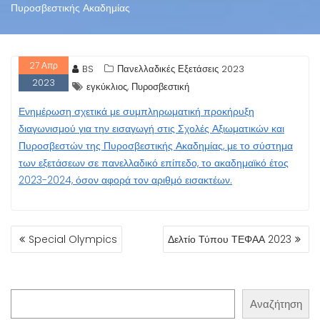
Πυροσβεστικής Ακαδημίας
27
Απρ
BS
Πανελλαδικές Εξετάσεις 2023
2023
,
εγκύκλιος
Πυροσβεστική
Ενημέρωση σχετικά με συμπληρωματική προκήρυξη
διαγωνισμού για την εισαγωγή στις Σχολές Αξιωματικών και
Πυροσβεστών της Πυροσβεστικής Ακαδημίας, με το σύστημα
των εξετάσεων σε πανελλαδικό επίπεδο, το ακαδημαϊκό έτος
2023-2024, όσον αφορά τον αριθμό εισακτέων.
ΠΛΟΉΓΗΣΗ
Special Olympics
Δελτίο Τύπου ΤΕΦΑΑ 2023
ΆΡΘΡΩΝ
Αναζήτηση
Αναζήτηση