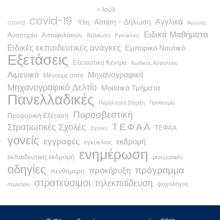
« Ιούλ
covid-19
Αγγλικά
Αίτηση - Δήλωση
Ύλη
covid
Αγώνες
Ειδικά Μαθήματα
Αναπηρία
Αστυφυλάκων
Βεβαίωση
Εγκύκλιος
Ειδικές εκπαιδευτικές ανάγκες
Εμπορικό Ναυτικό
Εξετάσεις
Εξεταστικά Κέντρα
Κωδικός Ασφαλείας
Λιμενικό
Μηχανογραφικό
Μένουμε σπίτι
Μηχανογραφικό Δελτίο
Μουσικά Τμήματα
Πανελλαδικές
Παράλληλη Στήριξη
Προθεσμία
Πυροσβεστική
Προφορική Εξέταση
Τ.Ε.Φ.Α.Α
Στρατιωτικές Σχολές
ΤΕΦΑΑ
Σχολές
γονείς
εγγραφές
εκδρομή
εγκύκλιος
ενημέρωση
εκπαιδευτική εκδρομή
μετεγγραφές
οδηγίες
πρόγραμμα
προκήρυξη
πενθήμερη
στρατεύσιμοι
τηλεκπαίδευση
ψυχολόγος
σεμινάριο