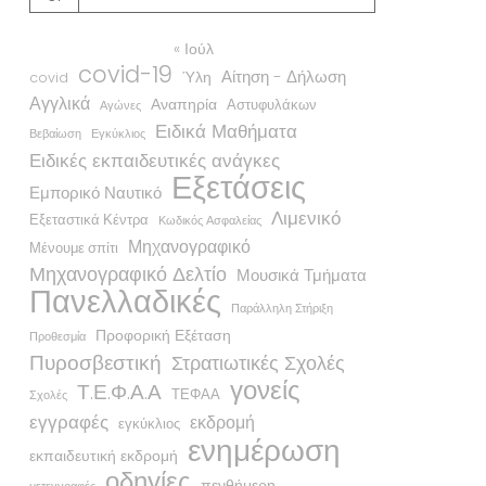
« Ιούλ
covid-19
Αίτηση - Δήλωση
Ύλη
covid
Αγγλικά
Αναπηρία
Αστυφυλάκων
Αγώνες
Ειδικά Μαθήματα
Βεβαίωση
Εγκύκλιος
Ειδικές εκπαιδευτικές ανάγκες
Εξετάσεις
Εμπορικό Ναυτικό
Λιμενικό
Εξεταστικά Κέντρα
Κωδικός Ασφαλείας
Μηχανογραφικό
Μένουμε σπίτι
Μηχανογραφικό Δελτίο
Μουσικά Τμήματα
Πανελλαδικές
Παράλληλη Στήριξη
Προφορική Εξέταση
Προθεσμία
Πυροσβεστική
Στρατιωτικές Σχολές
γονείς
Τ.Ε.Φ.Α.Α
ΤΕΦΑΑ
Σχολές
εγγραφές
εκδρομή
εγκύκλιος
ενημέρωση
εκπαιδευτική εκδρομή
οδηγίες
πενθήμερη