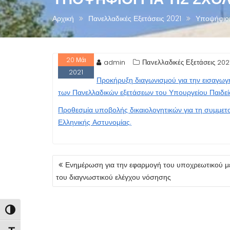
Αρχική
Πανελλαδικές Εξετάσεις 2021
Υποψήφιοι 
20
Μάι
admin
Πανελλαδικές Εξετάσεις 202
2021
Προκήρυξη διαγωνισμού για την εισαγωγ
των Πανελλαδικών εξετάσεων του Υπουργείου Παιδε
Προθεσμία υποβολής δικαιολογητικών για τη συμμετ
Ελληνικής Αστυνομίας.
ΠΛΟΉΓΗΣΗ
Ενημέρωση για την εφαρμογή του υποχρεωτικού μ
ΆΡΘΡΩΝ
του διαγνωστικού ελέγχου νόσησης
Εναλλαγή Υψηλής Αντίθεσης