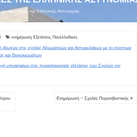
για τις σχολές της Ελληνικής Αστυνομίας
,
,
1
ενημέρωση
Εξετάσεις
Πανελλαδικές
ή ιδιωτών στις σχολές Αξιωματικών και Αστυφυλάκων με το σύστημα
ίας και Θρησκευμάτων
οχή υποψηφίων στις προκαταρκτικές εξετάσεις των Σχολών της
έτρου
Ενημέρωση – Σχολές Πυροσβεστικής