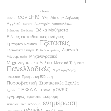
« Ιούλ
covid-19
Αίτηση - Δήλωση
Ύλη
covid
Αγγλικά
Αναπηρία
Αστυφυλάκων
Αγώνες
Ειδικά Μαθήματα
Βεβαίωση
Εγκύκλιος
Ειδικές εκπαιδευτικές ανάγκες
Εξετάσεις
Εμπορικό Ναυτικό
Λιμενικό
Εξεταστικά Κέντρα
Κωδικός Ασφαλείας
Μηχανογραφικό
Μένουμε σπίτι
Μηχανογραφικό Δελτίο
Μουσικά Τμήματα
Πανελλαδικές
Παράλληλη Στήριξη
Προφορική Εξέταση
Προθεσμία
Πυροσβεστική
Στρατιωτικές Σχολές
γονείς
Τ.Ε.Φ.Α.Α
ΤΕΦΑΑ
Σχολές
εγγραφές
εκδρομή
εγκύκλιος
ενημέρωση
εκπαιδευτική εκδρομή
οδηγίες
πενθήμερη