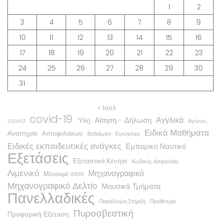
1
2
3
4
5
6
7
8
9
10
11
12
13
14
15
16
17
18
19
20
21
22
23
24
25
26
27
28
29
30
31
« Ιούλ
covid-19
Αγγλικά
Αίτηση - Δήλωση
Ύλη
covid
Αγώνες
Ειδικά Μαθήματα
Αναπηρία
Αστυφυλάκων
Βεβαίωση
Εγκύκλιος
Ειδικές εκπαιδευτικές ανάγκες
Εμπορικό Ναυτικό
Εξετάσεις
Εξεταστικά Κέντρα
Κωδικός Ασφαλείας
Λιμενικό
Μηχανογραφικό
Μένουμε σπίτι
Μηχανογραφικό Δελτίο
Μουσικά Τμήματα
Πανελλαδικές
Παράλληλη Στήριξη
Προθεσμία
Πυροσβεστική
Προφορική Εξέταση