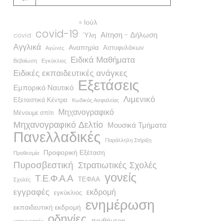
« Ιούλ
covid-19
Αίτηση - Δήλωση
Ύλη
covid
Αγγλικά
Αναπηρία
Αστυφυλάκων
Αγώνες
Ειδικά Μαθήματα
Βεβαίωση
Εγκύκλιος
Ειδικές εκπαιδευτικές ανάγκες
Εξετάσεις
Εμπορικό Ναυτικό
Λιμενικό
Εξεταστικά Κέντρα
Κωδικός Ασφαλείας
Μηχανογραφικό
Μένουμε σπίτι
Μηχανογραφικό Δελτίο
Μουσικά Τμήματα
Πανελλαδικές
Παράλληλη Στήριξη
Προφορική Εξέταση
Προθεσμία
Πυροσβεστική
Στρατιωτικές Σχολές
γονείς
Τ.Ε.Φ.Α.Α
ΤΕΦΑΑ
Σχολές
εγγραφές
εκδρομή
εγκύκλιος
ενημέρωση
εκπαιδευτική εκδρομή
οδηγίες
πενθήμερη