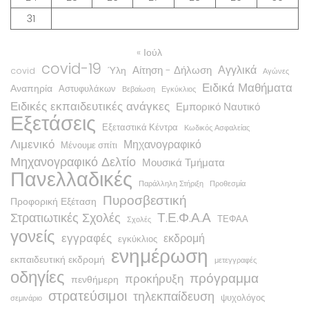
31
« Ιούλ
covid-19
Αγγλικά
Αίτηση - Δήλωση
Ύλη
covid
Αγώνες
Ειδικά Μαθήματα
Αναπηρία
Αστυφυλάκων
Βεβαίωση
Εγκύκλιος
Ειδικές εκπαιδευτικές ανάγκες
Εμπορικό Ναυτικό
Εξετάσεις
Εξεταστικά Κέντρα
Κωδικός Ασφαλείας
Λιμενικό
Μηχανογραφικό
Μένουμε σπίτι
Μηχανογραφικό Δελτίο
Μουσικά Τμήματα
Πανελλαδικές
Παράλληλη Στήριξη
Προθεσμία
Πυροσβεστική
Προφορική Εξέταση
Τ.Ε.Φ.Α.Α
Στρατιωτικές Σχολές
ΤΕΦΑΑ
Σχολές
γονείς
εγγραφές
εκδρομή
εγκύκλιος
ενημέρωση
εκπαιδευτική εκδρομή
μετεγγραφές
οδηγίες
πρόγραμμα
προκήρυξη
πενθήμερη
στρατεύσιμοι
τηλεκπαίδευση
ψυχολόγος
σεμινάριο