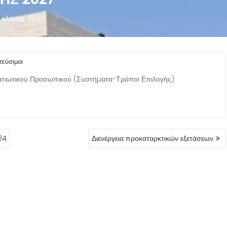
ς κλάσης 2027
τεύσιμοι
ατιωτικού Προσωπικού
(Συστήµατα-Τρόποι Επιλογής)
24
Διενέργεια προκαταρκτικών εξετάσεων