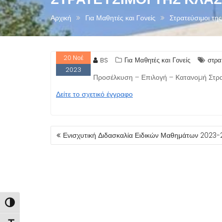
Αρχική
Για Μαθητές και Γονείς
Στρατεύσιμοι τη
20
Νοέ
BS
Για Μαθητές και Γονείς
στρα
2023
Προσέλκυση – Επιλογή – Κατανοµή Στρ
Δείτε το σχετικό έγγραφο
ΠΛΟΉΓΗΣΗ
Ενισχυτική Διδασκαλία Ειδικών Μαθημάτων 2023-
ΆΡΘΡΩΝ
Εναλλαγή Υψηλής Αντίθεσης