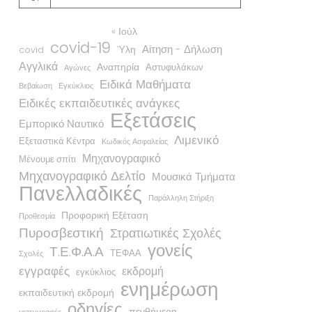
« Ιούλ
covid-19
Αίτηση - Δήλωση
Ύλη
covid
Αγγλικά
Αναπηρία
Αστυφυλάκων
Αγώνες
Ειδικά Μαθήματα
Βεβαίωση
Εγκύκλιος
Ειδικές εκπαιδευτικές ανάγκες
Εξετάσεις
Εμπορικό Ναυτικό
Λιμενικό
Εξεταστικά Κέντρα
Κωδικός Ασφαλείας
Μηχανογραφικό
Μένουμε σπίτι
Μηχανογραφικό Δελτίο
Μουσικά Τμήματα
Πανελλαδικές
Παράλληλη Στήριξη
Προφορική Εξέταση
Προθεσμία
Πυροσβεστική
Στρατιωτικές Σχολές
γονείς
Τ.Ε.Φ.Α.Α
ΤΕΦΑΑ
Σχολές
εγγραφές
εκδρομή
εγκύκλιος
ενημέρωση
εκπαιδευτική εκδρομή
οδηγίες
πενθήμερη