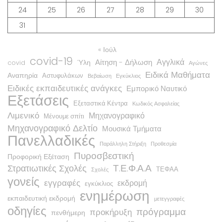
24
25
26
27
28
29
30
31
« Ιούλ
covid-19
Αγγλικά
Αίτηση - Δήλωση
Ύλη
covid
Αγώνες
Ειδικά Μαθήματα
Αναπηρία
Αστυφυλάκων
Βεβαίωση
Εγκύκλιος
Ειδικές εκπαιδευτικές ανάγκες
Εμπορικό Ναυτικό
Εξετάσεις
Εξεταστικά Κέντρα
Κωδικός Ασφαλείας
Λιμενικό
Μηχανογραφικό
Μένουμε σπίτι
Μηχανογραφικό Δελτίο
Μουσικά Τμήματα
Πανελλαδικές
Παράλληλη Στήριξη
Προθεσμία
Πυροσβεστική
Προφορική Εξέταση
Τ.Ε.Φ.Α.Α
Στρατιωτικές Σχολές
ΤΕΦΑΑ
Σχολές
γονείς
εγγραφές
εκδρομή
εγκύκλιος
ενημέρωση
εκπαιδευτική εκδρομή
μετεγγραφές
οδηγίες
πρόγραμμα
προκήρυξη
πενθήμερη