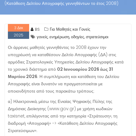
(Κατάθεση Δελτίου Απογραφής γεννηθέντων το έτος 2008)
3
Δεκ
BS
Για Μαθητές και Γονείς
2025
,
,
,
γονείς
ενημέρωση
οδηγίες
στρατεύσιμοι
Οι άρρενες μαθητές γεννηθέντες το 2008 έχουν την
υποχρέωσή να καταθέσουν Δελτίο Απογραφής (ΔΑ) στις
αρμόδιες Στρατολογικές Υπηρεσίες Δελτίου Απογραφής κατά
το χρονικό διάστημα από
02 Ιανουαρίου 2026 έως 31
Μαρτίου 2026
. Η συμπλήρωση και κατάθεση του Δελτίου
Απογραφής είναι δυνατόν να πραγματοποιείται με
οποιονδήποτε από τους παρακάτω τρόπους:
α) Ηλεκτρονικά, μέσω της Ενιαίας Ψηφιακής Πύλης της
Δημόσιας Διοίκησης (www.gov.gr) με χρήση κωδικών
taxisnet, επιλέγοντας από την κατηγορία «Στράτευση», τη
διαδρομή «Απογραφή» -> «Κατάθεση Δελτίου Απογραφής
Στρατεύσιμων».