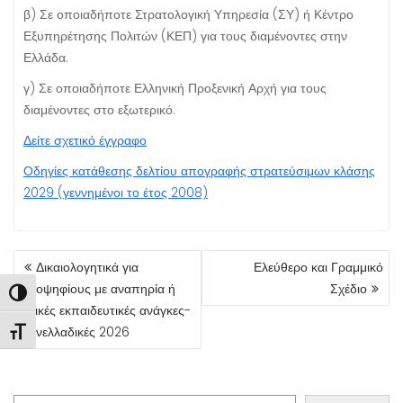
β) Σε οποιαδήποτε Στρατολογική Υπηρεσία (ΣΥ) ή Κέντρο
Εξυπηρέτησης Πολιτών (ΚΕΠ) για τους διαμένοντες στην
Ελλάδα.
γ) Σε οποιαδήποτε Ελληνική Προξενική Αρχή για τους
διαμένοντες στο εξωτερικό.
Δείτε σχετικό έγγραφο
Οδηγίες κατάθεσης δελτίου απογραφής στρατεύσιμων κλάσης
2029 (γεννημένοι το έτος 2008)
ΠΛΟΉΓΗΣΗ
Δικαιολογητικά για
Ελεύθερο και Γραμμικό
ΆΡΘΡΩΝ
υποψηφίους με αναπηρία ή
Σχέδιο
Εναλλαγή Υψηλής Αντίθεσης
ειδικές εκπαιδευτικές ανάγκες-
Πανελλαδικές 2026
Εναλλαγή Μεγέθους Γραμμάτων