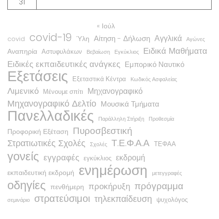
31
« Ιούλ
covid-19
Αγγλικά
Αίτηση - Δήλωση
Ύλη
covid
Αγώνες
Ειδικά Μαθήματα
Αναπηρία
Αστυφυλάκων
Βεβαίωση
Εγκύκλιος
Ειδικές εκπαιδευτικές ανάγκες
Εμπορικό Ναυτικό
Εξετάσεις
Εξεταστικά Κέντρα
Κωδικός Ασφαλείας
Λιμενικό
Μηχανογραφικό
Μένουμε σπίτι
Μηχανογραφικό Δελτίο
Μουσικά Τμήματα
Πανελλαδικές
Παράλληλη Στήριξη
Προθεσμία
Πυροσβεστική
Προφορική Εξέταση
Τ.Ε.Φ.Α.Α
Στρατιωτικές Σχολές
ΤΕΦΑΑ
Σχολές
γονείς
εγγραφές
εκδρομή
εγκύκλιος
ενημέρωση
εκπαιδευτική εκδρομή
μετεγγραφές
οδηγίες
πρόγραμμα
προκήρυξη
πενθήμερη
στρατεύσιμοι
τηλεκπαίδευση
ψυχολόγος
σεμινάριο