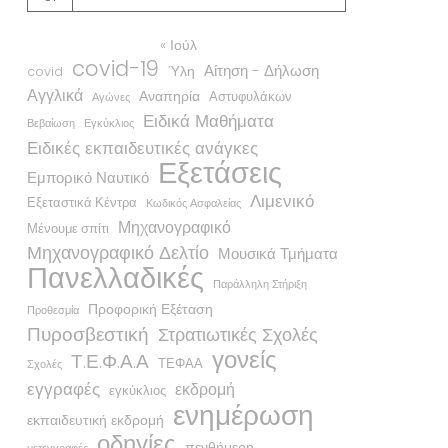
« Ιούλ
covid-19
Αίτηση - Δήλωση
Ύλη
covid
Αγγλικά
Αναπηρία
Αστυφυλάκων
Αγώνες
Ειδικά Μαθήματα
Βεβαίωση
Εγκύκλιος
Ειδικές εκπαιδευτικές ανάγκες
Εξετάσεις
Εμπορικό Ναυτικό
Λιμενικό
Εξεταστικά Κέντρα
Κωδικός Ασφαλείας
Μηχανογραφικό
Μένουμε σπίτι
Μηχανογραφικό Δελτίο
Μουσικά Τμήματα
Πανελλαδικές
Παράλληλη Στήριξη
Προφορική Εξέταση
Προθεσμία
Πυροσβεστική
Στρατιωτικές Σχολές
γονείς
Τ.Ε.Φ.Α.Α
ΤΕΦΑΑ
Σχολές
εγγραφές
εκδρομή
εγκύκλιος
ενημέρωση
εκπαιδευτική εκδρομή
οδηγίες
πενθήμερη