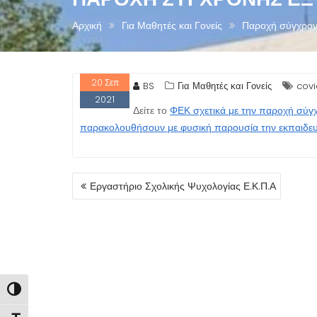
Αρχική
Για Μαθητές και Γονείς
Παροχή σύγχρον
20
Σεπ
BS
Για Μαθητές και Γονείς
covi
2021
Δείτε το
ΦΕΚ σχετικά με την παροχή σύγ
παρακολουθήσουν με φυσική παρουσία την εκπαιδευτ
ΠΛΟΉΓΗΣΗ
Εργαστήριο Σχολικής Ψυχολογίας Ε.Κ.Π.Α
ΆΡΘΡΩΝ
Εναλλαγή Υψηλής Αντίθεσης