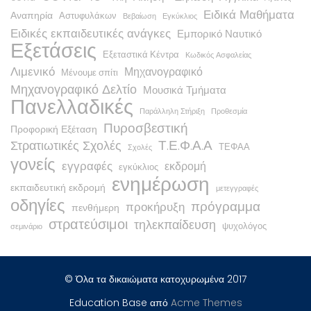
Ειδικά Μαθήματα
Αναπηρία
Αστυφυλάκων
Βεβαίωση
Εγκύκλιος
Ειδικές εκπαιδευτικές ανάγκες
Εμπορικό Ναυτικό
Εξετάσεις
Εξεταστικά Κέντρα
Κωδικός Ασφαλείας
Λιμενικό
Μηχανογραφικό
Μένουμε σπίτι
Μηχανογραφικό Δελτίο
Μουσικά Τμήματα
Πανελλαδικές
Παράλληλη Στήριξη
Προθεσμία
Πυροσβεστική
Προφορική Εξέταση
Τ.Ε.Φ.Α.Α
Στρατιωτικές Σχολές
ΤΕΦΑΑ
Σχολές
γονείς
εγγραφές
εκδρομή
εγκύκλιος
ενημέρωση
εκπαιδευτική εκδρομή
μετεγγραφές
οδηγίες
πρόγραμμα
προκήρυξη
πενθήμερη
στρατεύσιμοι
τηλεκπαίδευση
ψυχολόγος
σεμινάριο
© Όλα τα δικαιώματα κατοχυρωμένα 2017
Education Base από
Acme Themes