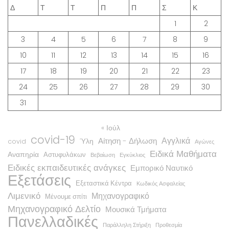
Δ
Τ
Τ
Π
Π
Σ
Κ
1
2
3
4
5
6
7
8
9
10
11
12
13
14
15
16
17
18
19
20
21
22
23
24
25
26
27
28
29
30
31
« Ιούλ
covid-19
Αγγλικά
Αίτηση - Δήλωση
Ύλη
covid
Αγώνες
Ειδικά Μαθήματα
Αναπηρία
Αστυφυλάκων
Βεβαίωση
Εγκύκλιος
Ειδικές εκπαιδευτικές ανάγκες
Εμπορικό Ναυτικό
Εξετάσεις
Εξεταστικά Κέντρα
Κωδικός Ασφαλείας
Λιμενικό
Μηχανογραφικό
Μένουμε σπίτι
Μηχανογραφικό Δελτίο
Μουσικά Τμήματα
Πανελλαδικές
Παράλληλη Στήριξη
Προθεσμία